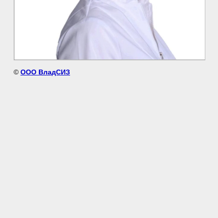
©
ООО ВладСИЗ